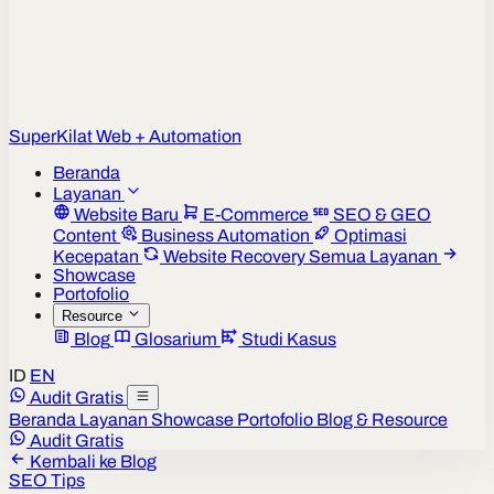
Super
Kilat
Web + Automation
Beranda
Layanan
Website Baru
E-Commerce
SEO & GEO
Content
Business Automation
Optimasi
Kecepatan
Website Recovery
Semua Layanan
Showcase
Portofolio
Resource
Blog
Glosarium
Studi Kasus
ID
EN
Audit Gratis
Beranda
Layanan
Showcase
Portofolio
Blog & Resource
Audit Gratis
Kembali ke Blog
SEO Tips