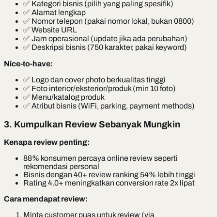
✅ Kategori bisnis (pilih yang paling spesifik)
✅ Alamat lengkap
✅ Nomor telepon (pakai nomor lokal, bukan 0800)
✅ Website URL
✅ Jam operasional (update jika ada perubahan)
✅ Deskripsi bisnis (750 karakter, pakai keyword)
Nice-to-have:
✅ Logo dan cover photo berkualitas tinggi
✅ Foto interior/eksterior/produk (min 10 foto)
✅ Menu/katalog produk
✅ Atribut bisnis (WiFi, parking, payment methods)
3. Kumpulkan Review Sebanyak Mungkin
Kenapa review penting:
88% konsumen percaya online review seperti
rekomendasi personal
Bisnis dengan 40+ review ranking 54% lebih tinggi
Rating 4.0+ meningkatkan conversion rate 2x lipat
Cara mendapat review:
Minta customer puas untuk review (via