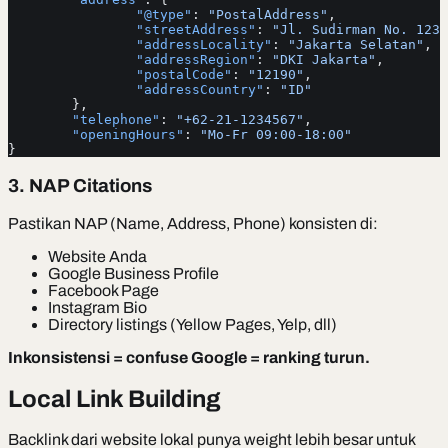
		"@type"
: 
"PostalAddress"
,
		"streetAddress"
: 
"Jl. Sudirman No. 123"
		"addressLocality"
: 
"Jakarta Selatan"
,
		"addressRegion"
: 
"DKI Jakarta"
,
		"postalCode"
: 
"12190"
,
		"addressCountry"
: 
"ID"
	},
	"telephone"
: 
"+62-21-1234567"
,
	"openingHours"
: 
"Mo-Fr 09:00-18:00"
}
3. NAP Citations
Pastikan NAP (Name, Address, Phone) konsisten di:
Website Anda
Google Business Profile
Facebook Page
Instagram Bio
Directory listings (Yellow Pages, Yelp, dll)
Inkonsistensi = confuse Google = ranking turun.
Local Link Building
Backlink dari website lokal punya weight lebih besar untuk