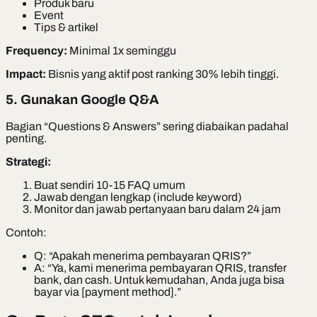
Produk baru
Event
Tips & artikel
Frequency:
Minimal 1x seminggu
Impact:
Bisnis yang aktif post ranking 30% lebih tinggi.
5. Gunakan Google Q&A
Bagian “Questions & Answers” sering diabaikan padahal
penting.
Strategi:
Buat sendiri 10-15 FAQ umum
Jawab dengan lengkap (include keyword)
Monitor dan jawab pertanyaan baru dalam 24 jam
Contoh:
Q: “Apakah menerima pembayaran QRIS?”
A: “Ya, kami menerima pembayaran QRIS, transfer
bank, dan cash. Untuk kemudahan, Anda juga bisa
bayar via [payment method].”