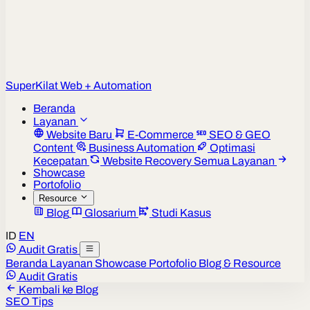
Super
Kilat
Web + Automation
Beranda
Layanan
Website Baru
E-Commerce
SEO & GEO
Content
Business Automation
Optimasi
Kecepatan
Website Recovery
Semua Layanan
Showcase
Portofolio
Resource
Blog
Glosarium
Studi Kasus
ID
EN
Audit Gratis
Beranda
Layanan
Showcase
Portofolio
Blog & Resource
Audit Gratis
Kembali ke Blog
SEO Tips