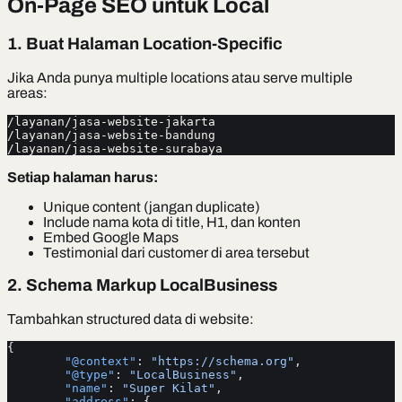
On-Page SEO untuk Local
1. Buat Halaman Location-Specific
Jika Anda punya multiple locations atau serve multiple
areas:
/layanan/jasa-website-jakarta
/layanan/jasa-website-bandung
/layanan/jasa-website-surabaya
Setiap halaman harus:
Unique content (jangan duplicate)
Include nama kota di title, H1, dan konten
Embed Google Maps
Testimonial dari customer di area tersebut
2. Schema Markup LocalBusiness
Tambahkan structured data di website:
{
	"@context"
: 
"https://schema.org"
,
	"@type"
: 
"LocalBusiness"
,
	"name"
: 
"Super Kilat"
,
	"address"
: {