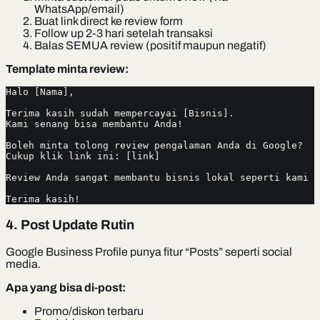
WhatsApp/email)
Buat link direct ke review form
Follow up 2-3 hari setelah transaksi
Balas SEMUA review (positif maupun negatif)
Template minta review:
Halo [Nama],
Terima kasih sudah mempercayai [Bisnis].
Kami senang bisa membantu Anda!
Boleh minta tolong review pengalaman Anda di Google?
Cukup klik link ini: [link]
Review Anda sangat membantu bisnis lokal seperti kami 
Terima kasih!
4. Post Update Rutin
Google Business Profile punya fitur “Posts” seperti social
media.
Apa yang bisa di-post:
Promo/diskon terbaru