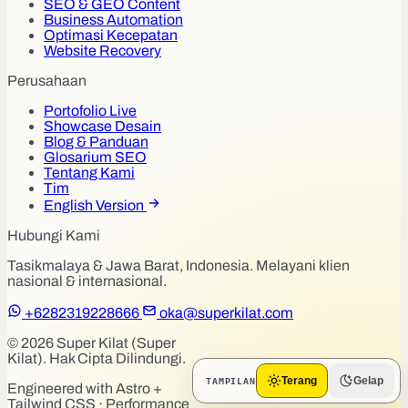
SEO & GEO Content
Business Automation
Optimasi Kecepatan
Website Recovery
Perusahaan
Portofolio Live
Showcase Desain
Blog & Panduan
Glosarium SEO
Tentang Kami
Tim
English Version
Hubungi Kami
Tasikmalaya & Jawa Barat, Indonesia. Melayani klien
nasional & internasional.
+6282319228666
oka@superkilat.com
© 2026 Super Kilat (Super
Kilat). Hak Cipta Dilindungi.
TAMPILAN
Terang
Gelap
Engineered with Astro +
Tailwind CSS · Performance