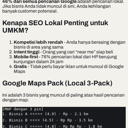
46% dari semua pencarian Google
adalah pencarian lokal.
Jika bisnis Anda tidak muncul di sini, Anda kehilangan
banyak customer potensial.
Kenapa SEO Lokal Penting untuk
UMKM?
Kompetisi lebih rendah
- Anda hanya bersaing dengan
bisnis di area yang sama
Intent tinggi
- Orang yang cari “near me” siap beli
Mobile-first
- 76% pencarian lokal dari HP berujung
kunjungan dalam 24 jam
Gratis
- Tidak perlu bayar iklan untuk muncul di Google
Maps
Google Maps Pack (Local 3-Pack)
Ini adalah 3 bisnis yang muncul di paling atas hasil pencarian
dengan map:
[MAP dengan 3 pin]
1. Bisnis A ⭐⭐⭐⭐⭐ (4.9) · Rp · 2.1 km
2. Bisnis B ⭐⭐⭐⭐ (4.5) · Rp Rp · 3.5 km
3. Bisnis C ⭐⭐⭐⭐⭐ (4.8) · Rp Rp Rp · 1.8 km