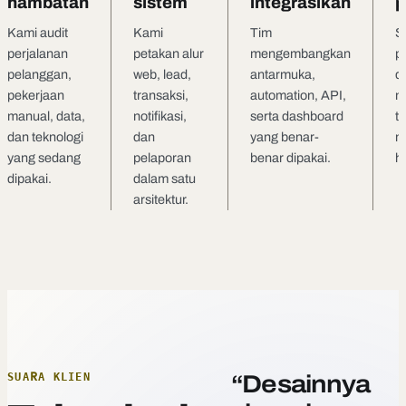
hambatan
sistem
integrasikan
p
Kami audit
Kami
Tim
Se
perjalanan
petakan alur
mengembangkan
p
pelanggan,
web, lead,
antarmuka,
d
pekerjaan
transaksi,
automation, API,
m
manual, data,
notifikasi,
serta dashboard
ti
dan teknologi
dan
yang benar-
m
yang sedang
pelaporan
benar dipakai.
ha
dipakai.
dalam satu
arsitektur.
SUARA KLIEN
“Desainnya