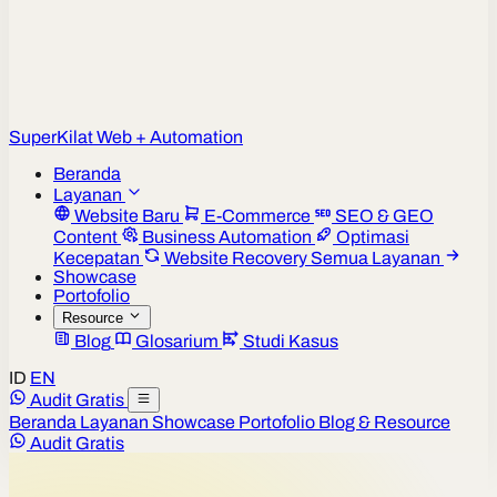
Super
Kilat
Web + Automation
Beranda
Layanan
Website Baru
E-Commerce
SEO & GEO
Content
Business Automation
Optimasi
Kecepatan
Website Recovery
Semua Layanan
Showcase
Portofolio
Resource
Blog
Glosarium
Studi Kasus
ID
EN
Audit Gratis
Beranda
Layanan
Showcase
Portofolio
Blog & Resource
Audit Gratis