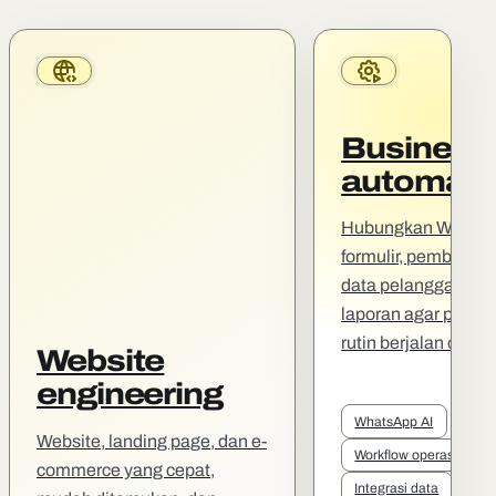
Business
automati
Hubungkan WhatsA
formulir, pembayara
data pelanggan, da
laporan agar peker
rutin berjalan otoma
Website
engineering
WhatsApp AI
Website, landing page, dan e-
Workflow operasional
commerce yang cepat,
Integrasi data