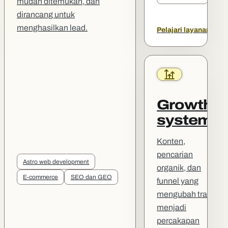
mudah ditemukan, dan
dirancang untuk
menghasilkan lead.
Pelajari layanan
Growth
systems
Konten,
pencarian
Astro web development
organik, dan
E-commerce
SEO dan GEO
funnel yang
mengubah trafik
menjadi
percakapan