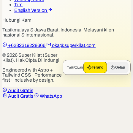
Tim
English Version
Hubungi Kami
Tasikmalaya & Jawa Barat, Indonesia. Melayani klien
nasional & internasional.
+6282319228666
oka@superkilat.com
© 2026 Super Kilat (Super
Kilat). Hak Cipta Dilindungi.
TAMPILAN
Terang
Gelap
Engineered with Astro +
Tailwind CSS · Performance
first · Inclusive by design.
Audit Gratis
Audit Gratis
WhatsApp