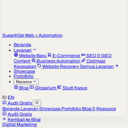
Super
Kilat
Web + Automation
Beranda
Layanan
Website Baru
E-Commerce
SEO & GEO
Content
Business Automation
Optimasi
Kecepatan
Website Recovery
Semua Layanan
Showcase
Portofolio
Resource
Blog
Glosarium
Studi Kasus
ID
EN
Audit Gratis
Beranda
Layanan
Showcase
Portofolio
Blog & Resource
Audit Gratis
Kembali ke Blog
Digital Marketing