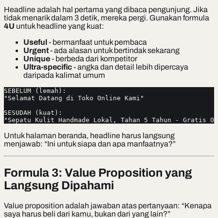
Headline adalah hal pertama yang dibaca pengunjung. Jika
tidak menarik dalam 3 detik, mereka pergi. Gunakan formula
4U
untuk headline yang kuat:
Useful
- bermanfaat untuk pembaca
Urgent
- ada alasan untuk bertindak sekarang
Unique
- berbeda dari kompetitor
Ultra-specific
- angka dan detail lebih dipercaya
daripada kalimat umum
SEBELUM (lemah):
"Selamat Datang di Toko Online Kami"
SESUDAH (kuat):
"Sepatu Kulit Handmade Lokal, Tahan 5 Tahun - Gratis On
Untuk halaman beranda, headline harus langsung
menjawab: “Ini untuk siapa dan apa manfaatnya?”
Formula 3: Value Proposition yang
Langsung Dipahami
Value proposition adalah jawaban atas pertanyaan: “Kenapa
saya harus beli dari kamu, bukan dari yang lain?”