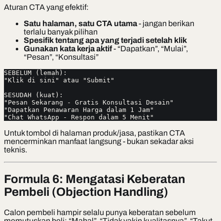
Aturan CTA yang efektif:
Satu halaman, satu CTA utama
- jangan berikan
terlalu banyak pilihan
Spesifik tentang apa yang terjadi setelah klik
Gunakan kata kerja aktif
- “Dapatkan”, “Mulai”,
“Pesan”, “Konsultasi”
SEBELUM (lemah):
"Klik di sini" atau "Submit"
SESUDAH (kuat):
"Pesan Sekarang - Gratis Konsultasi Desain"
"Dapatkan Penawaran Harga dalam 1 Jam"
"Chat WhatsApp - Respon dalam 5 Menit"
Untuk tombol di halaman produk/jasa, pastikan CTA
mencerminkan manfaat langsung - bukan sekadar aksi
teknis.
Formula 6: Mengatasi Keberatan
Pembeli (Objection Handling)
Calon pembeli hampir selalu punya keberatan sebelum
memutuskan beli: “Mahal”, “Tidak yakin kualitasnya”, “Takut