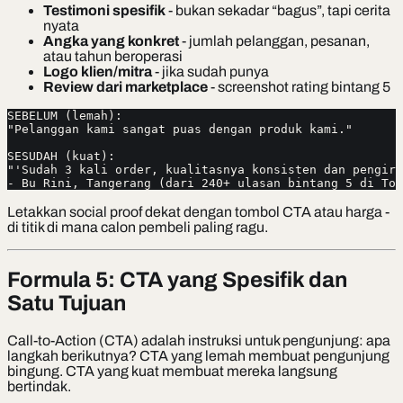
Testimoni spesifik
- bukan sekadar “bagus”, tapi cerita
nyata
Angka yang konkret
- jumlah pelanggan, pesanan,
atau tahun beroperasi
Logo klien/mitra
- jika sudah punya
Review dari marketplace
- screenshot rating bintang 5
SEBELUM (lemah):
"Pelanggan kami sangat puas dengan produk kami."
SESUDAH (kuat):
"'Sudah 3 kali order, kualitasnya konsisten dan pengiri
- Bu Rini, Tangerang (dari 240+ ulasan bintang 5 di Tok
Letakkan social proof dekat dengan tombol CTA atau harga -
di titik di mana calon pembeli paling ragu.
Formula 5: CTA yang Spesifik dan
Satu Tujuan
Call-to-Action (CTA) adalah instruksi untuk pengunjung: apa
langkah berikutnya? CTA yang lemah membuat pengunjung
bingung. CTA yang kuat membuat mereka langsung
bertindak.