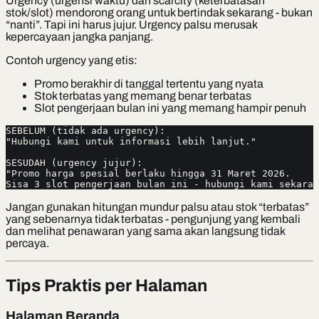
Urgency (urgensi waktu) dan scarcity (keterbatasan
stok/slot) mendorong orang untuk bertindak sekarang - bukan
“nanti”. Tapi ini harus jujur. Urgency palsu merusak
kepercayaan jangka panjang.
Contoh urgency yang etis:
Promo berakhir di tanggal tertentu yang nyata
Stok terbatas yang memang benar terbatas
Slot pengerjaan bulan ini yang memang hampir penuh
SEBELUM (tidak ada urgency):
"Hubungi kami untuk informasi lebih lanjut."
SESUDAH (urgency jujur):
"Promo harga spesial berlaku hingga 31 Maret 2026.
Sisa 3 slot pengerjaan bulan ini - hubungi kami sekaran
Jangan gunakan hitungan mundur palsu atau stok “terbatas”
yang sebenarnya tidak terbatas - pengunjung yang kembali
dan melihat penawaran yang sama akan langsung tidak
percaya.
Tips Praktis per Halaman
Halaman Beranda