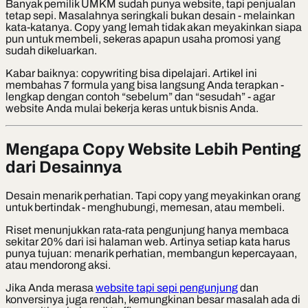
Banyak pemilik UMKM sudah punya website, tapi penjualan
tetap sepi. Masalahnya seringkali bukan desain - melainkan
kata-katanya. Copy yang lemah tidak akan meyakinkan siapa
pun untuk membeli, sekeras apapun usaha promosi yang
sudah dikeluarkan.
Kabar baiknya: copywriting bisa dipelajari. Artikel ini
membahas 7 formula yang bisa langsung Anda terapkan -
lengkap dengan contoh “sebelum” dan “sesudah” - agar
website Anda mulai bekerja keras untuk bisnis Anda.
Mengapa Copy Website Lebih Penting
dari Desainnya
Desain menarik perhatian. Tapi copy yang meyakinkan orang
untuk bertindak - menghubungi, memesan, atau membeli.
Riset menunjukkan rata-rata pengunjung hanya membaca
sekitar 20% dari isi halaman web. Artinya setiap kata harus
punya tujuan: menarik perhatian, membangun kepercayaan,
atau mendorong aksi.
Jika Anda merasa
website tapi sepi pengunjung
dan
konversinya juga rendah, kemungkinan besar masalah ada di