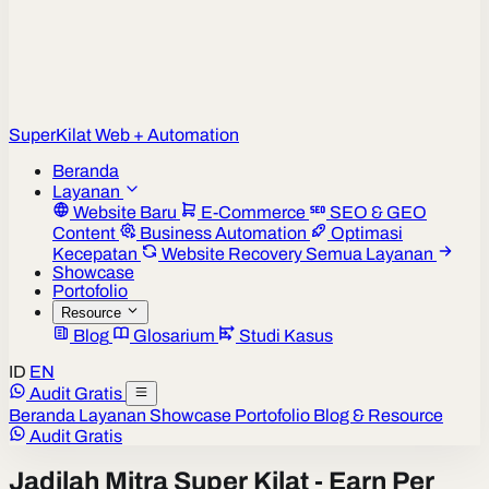
Super
Kilat
Web + Automation
Beranda
Layanan
Website Baru
E-Commerce
SEO & GEO
Content
Business Automation
Optimasi
Kecepatan
Website Recovery
Semua Layanan
Showcase
Portofolio
Resource
Blog
Glosarium
Studi Kasus
ID
EN
Audit Gratis
Beranda
Layanan
Showcase
Portofolio
Blog & Resource
Audit Gratis
Jadilah Mitra Super Kilat - Earn Per