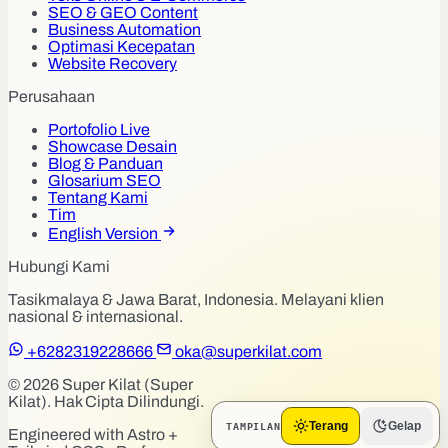
SEO & GEO Content
Business Automation
Optimasi Kecepatan
Website Recovery
Perusahaan
Portofolio Live
Showcase Desain
Blog & Panduan
Glosarium SEO
Tentang Kami
Tim
English Version
Hubungi Kami
Tasikmalaya & Jawa Barat, Indonesia. Melayani klien
nasional & internasional.
+6282319228666
oka@superkilat.com
© 2026 Super Kilat (Super
Kilat). Hak Cipta Dilindungi.
TAMPILAN
Terang
Gelap
Engineered with Astro +