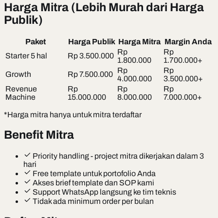
Harga Mitra (Lebih Murah dari Harga
Publik)
Paket
Harga Publik
Harga Mitra
Margin Anda
Rp
Rp
Starter 5 hal
Rp 3.500.000
1.800.000
1.700.000+
Rp
Rp
Growth
Rp 7.500.000
4.000.000
3.500.000+
Revenue
Rp
Rp
Rp
Machine
15.000.000
8.000.000
7.000.000+
*Harga mitra hanya untuk mitra terdaftar
Benefit Mitra
Priority handling - project mitra dikerjakan dalam 3
hari
Free template untuk portofolio Anda
Akses brief template dan SOP kami
Support WhatsApp langsung ke tim teknis
Tidak ada minimum order per bulan