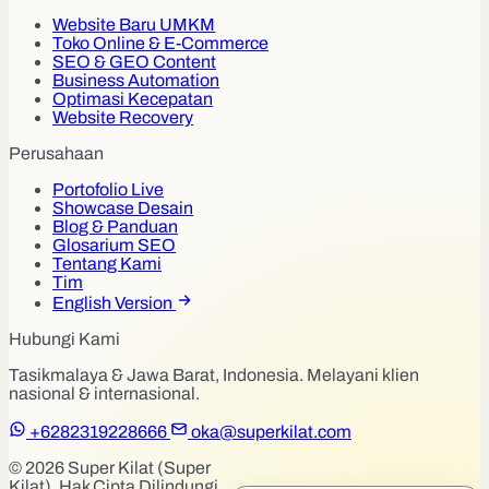
Website Baru UMKM
Toko Online & E-Commerce
SEO & GEO Content
Business Automation
Optimasi Kecepatan
Website Recovery
Perusahaan
Portofolio Live
Showcase Desain
Blog & Panduan
Glosarium SEO
Tentang Kami
Tim
English Version
Hubungi Kami
Tasikmalaya & Jawa Barat, Indonesia. Melayani klien
nasional & internasional.
+6282319228666
oka@superkilat.com
© 2026 Super Kilat (Super
Kilat). Hak Cipta Dilindungi.