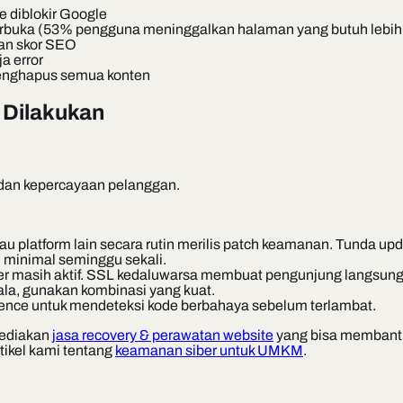
e diblokir Google
rbuka (53% pengguna meninggalkan halaman yang butuh lebih da
kan skor SEO
ja error
menghapus semua konten
 Dilakukan
 dan kepercayaan pelanggan.
u platform lain secara rutin merilis patch keamanan. Tunda upda
h, minimal seminggu sekali.
ser masih aktif. SSL kedaluwarsa membuat pengunjung langsung 
ala, gunakan kombinasi yang kuat.
dfence untuk mendeteksi kode berbahaya sebelum terlambat.
yediakan
jasa recovery & perawatan website
yang bisa membantu
tikel kami tentang
keamanan siber untuk UMKM
.