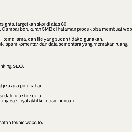
ghts, targetkan skor di atas 80.
d. Gambar berukuran 5MB di halaman produk bisa membuat webs
i, tema lama, dan file yang sudah tidak digunakan.
uk, spam komentar, dan data sementara yang memakan ruang.
anking SEO.
t
jika ada perubahan.
udah tidak tersedia.
njaga sinyal aktif ke mesin pencari.
atan teknis website.