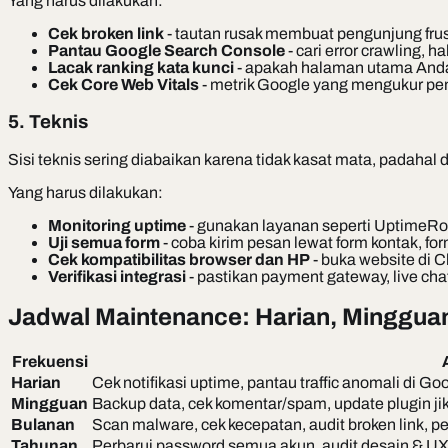
Yang harus dilakukan:
Cek broken link
- tautan rusak membuat pengunjung frust
Pantau Google Search Console
- cari error crawling, h
Lacak ranking kata kunci
- apakah halaman utama Anda
Cek Core Web Vitals
- metrik Google yang mengukur pe
5. Teknis
Sisi teknis sering diabaikan karena tidak kasat mata, padahal
Yang harus dilakukan:
Monitoring uptime
- gunakan layanan seperti UptimeRob
Uji semua form
- coba kirim pesan lewat form kontak, for
Cek kompatibilitas browser dan HP
- buka website di C
Verifikasi integrasi
- pastikan payment gateway, live chat,
Jadwal Maintenance: Harian, Minggua
Frekuensi
Harian
Cek notifikasi uptime, pantau traffic anomali di Go
Mingguan
Backup data, cek komentar/spam, update plugin jik
Bulanan
Scan malware, cek kecepatan, audit broken link, p
Tahunan
Perbarui password semua akun, audit desain & UX