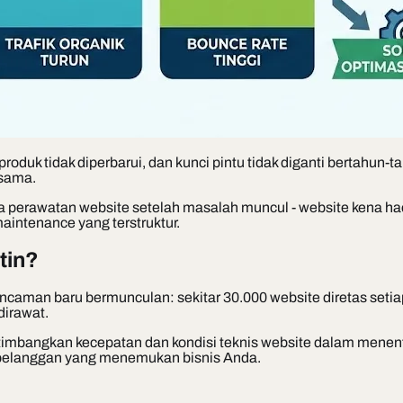
produk tidak diperbarui, dan kunci pintu tidak diganti bertahun-
 sama.
rawatan website setelah masalah muncul - website kena hack, lo
intenance yang terstruktur.
tin?
 ancaman baru bermunculan: sekitar 30.000 website diretas seti
irawat.
imbangkan kecepatan dan kondisi teknis website dalam menent
on pelanggan yang menemukan bisnis Anda.