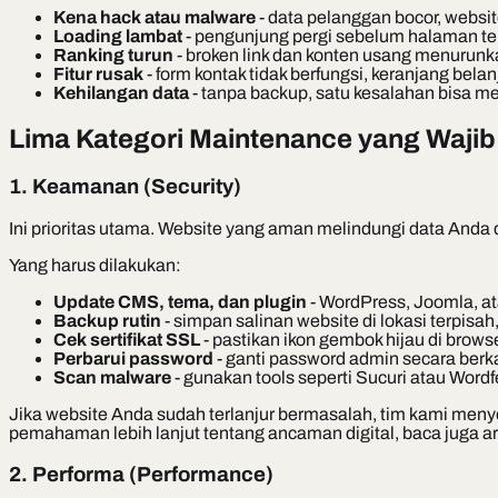
Kena hack atau malware
- data pelanggan bocor, websit
Loading lambat
- pengunjung pergi sebelum halaman te
Ranking turun
- broken link dan konten usang menurun
Fitur rusak
- form kontak tidak berfungsi, keranjang belan
Kehilangan data
- tanpa backup, satu kesalahan bisa 
Lima Kategori Maintenance yang Wajib
1. Keamanan (Security)
Ini prioritas utama. Website yang aman melindungi data Anda
Yang harus dilakukan:
Update CMS, tema, dan plugin
- WordPress, Joomla, ata
Backup rutin
- simpan salinan website di lokasi terpisa
Cek sertifikat SSL
- pastikan ikon gembok hijau di brow
Perbarui password
- ganti password admin secara berk
Scan malware
- gunakan tools seperti Sucuri atau Wor
Jika website Anda sudah terlanjur bermasalah, tim kami men
pemahaman lebih lanjut tentang ancaman digital, baca juga ar
2. Performa (Performance)