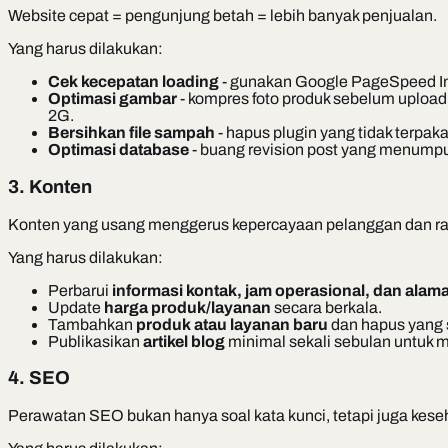
Website cepat = pengunjung betah = lebih banyak penjualan.
Yang harus dilakukan:
Cek kecepatan loading
- gunakan Google PageSpeed Insi
Optimasi gambar
- kompres foto produk sebelum uploa
2G.
Bersihkan file sampah
- hapus plugin yang tidak terpaka
Optimasi database
- buang revision post yang menump
3. Konten
Konten yang usang menggerus kepercayaan pelanggan dan r
Yang harus dilakukan:
Perbarui
informasi kontak, jam operasional, dan alama
Update
harga produk/layanan
secara berkala.
Tambahkan
produk atau layanan baru
dan hapus yang s
Publikasikan
artikel blog
minimal sekali sebulan untuk me
4. SEO
Perawatan SEO bukan hanya soal kata kunci, tetapi juga keseh