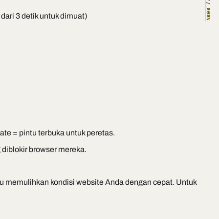
000%
ri 3 detik untuk dimuat)
te = pintu terbuka untuk peretas.
diblokir browser mereka.
 memulihkan kondisi website Anda dengan cepat. Untuk