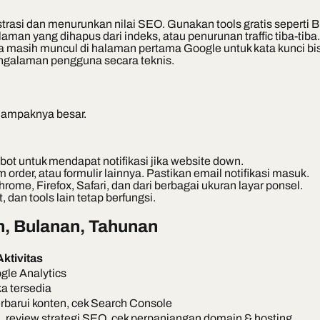
rasi dan menurunkan nilai SEO. Gunakan tools gratis seperti B
alaman yang dihapus dari indeks, atau penurunan traffic tiba-tiba.
 masih muncul di halaman pertama Google untuk kata kunci bi
ngalaman pengguna secara teknis.
 dampaknya besar.
ot untuk mendapat notifikasi jika website down.
m order, atau formulir lainnya. Pastikan email notifikasi masuk.
hrome, Firefox, Safari, dan dari berbagai ukuran layar ponsel.
 dan tools lain tetap berfungsi.
n, Bulanan, Tahunan
Aktivitas
ogle Analytics
a tersedia
erbarui konten, cek Search Console
, review strategi SEO, cek perpanjangan domain & hosting