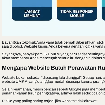
Bayangkan toko fisik Anda yang tidak pernah dibersihkan, stok 
saja dibobol. Website bisnis Anda bekerja dengan logika yang
Sayangnya, banyak pemilik UMKM yang baru sadar pentingnya pe
akan membantu Anda mencegah semua itu dengan rutinitas ma
Mengapa Website Butuh Perawatan Ru
Website bukan sekadar “dipasang lalu ditinggal”. Setiap hari,
website UMKM yang dianggap mudah disusupi karena jarang d
Selain keamanan, mesin pencari seperti Google juga mempert
perlahan-lahan turun peringkatnya, artinya lebih sedikit cal
Risiko yang paling sering terjadi jika website tidak dirawat: