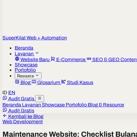
Super
Kilat
Web + Automation
Beranda
Layanan
Website Baru
E-Commerce
SEO & GEO Conten
Showcase
Portofolio
Resource
Blog
Glosarium
Studi Kasus
ID
EN
Audit Gratis
Beranda
Layanan
Showcase
Portofolio
Blog & Resource
Audit Gratis
Kembali ke Blog
Web Development
Maintenance Website: Checklist Bulan