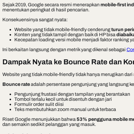
Sejak 2019, Google secara resmi menerapkan
mobile-first in
menentukan peringkat di hasil pencarian.
Konsekuensinya sangat nyata:
Website yang tidak mobile-friendly cenderung
turun per
Konten yang tidak tampil dengan baik di HP bisa
diabaik
Kecepatan loading versi mobile menjadi faktor ranking 
Ini berkaitan langsung dengan metrik yang dikenal sebagai
Cor
Dampak Nyata ke Bounce Rate dan Ko
Website yang tidak mobile-friendly tidak hanya merugikan dar
Bounce rate
adalah persentase pengunjung yang langsung kelu
Pengunjung frustasi dengan tampilan yang berantakan
Tombol terlalu kecil untuk disentuh dengan jari
Formulir order sulit diisi
Teks membutuhkan zoom manual untuk terbaca
Riset Google menunjukkan bahwa
53% pengguna mobile men
dan semakin sedikit pelanggan yang masuk.