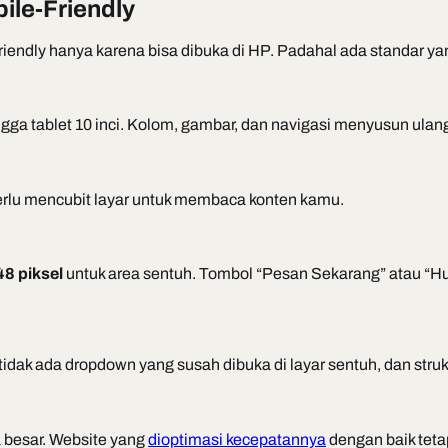
ile-Friendly
endly hanya karena bisa dibuka di HP. Padahal ada standar yang
ngga tablet 10 inci. Kolom, gambar, dan navigasi menyusun ulang 
perlu mencubit layar untuk membaca konten kamu.
8 piksel
untuk area sentuh. Tombol “Pesan Sekarang” atau “Hu
 tidak ada dropdown yang susah dibuka di layar sentuh, dan st
ta besar. Website yang
dioptimasi kecepatannya
dengan baik teta