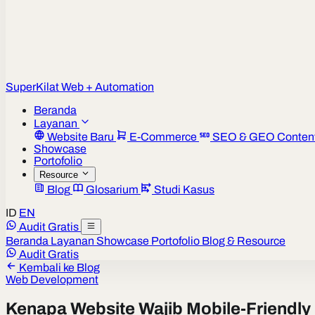
Super
Kilat
Web + Automation
Beranda
Layanan
Website Baru
E-Commerce
SEO & GEO Conten
Showcase
Portofolio
Resource
Blog
Glosarium
Studi Kasus
ID
EN
Audit Gratis
Beranda
Layanan
Showcase
Portofolio
Blog & Resource
Audit Gratis
Kembali ke Blog
Web Development
Kenapa Website Wajib Mobile-Friendl