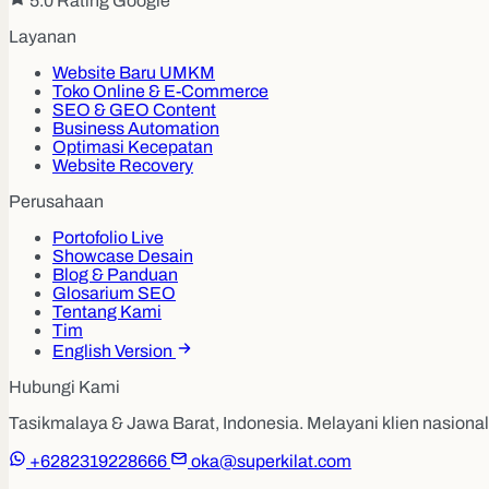
5.0 Rating Google
Layanan
Website Baru UMKM
Toko Online & E-Commerce
SEO & GEO Content
Business Automation
Optimasi Kecepatan
Website Recovery
Perusahaan
Portofolio Live
Showcase Desain
Blog & Panduan
Glosarium SEO
Tentang Kami
Tim
English Version
Hubungi Kami
Tasikmalaya & Jawa Barat, Indonesia. Melayani klien nasional 
+6282319228666
oka@superkilat.com