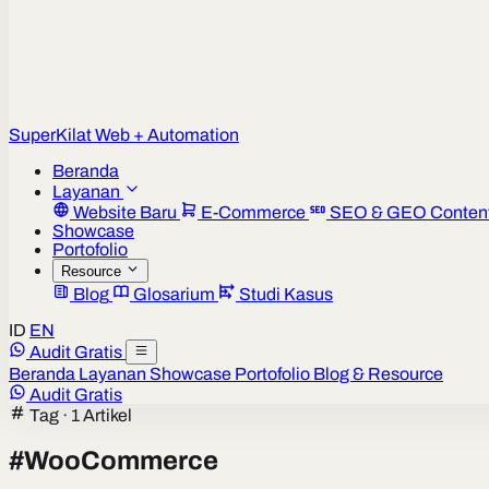
Super
Kilat
Web + Automation
Beranda
Layanan
Website Baru
E-Commerce
SEO & GEO Conten
Showcase
Portofolio
Resource
Blog
Glosarium
Studi Kasus
ID
EN
Audit Gratis
Beranda
Layanan
Showcase
Portofolio
Blog & Resource
Audit Gratis
Tag · 1 Artikel
#
WooCommerce