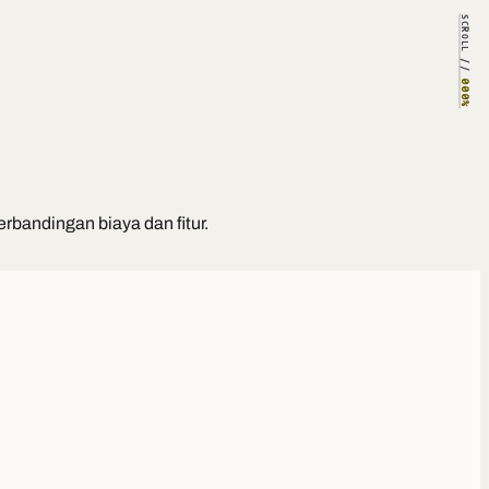
SCROLL //
000%
bandingan biaya dan fitur.