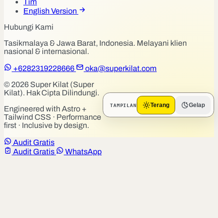
Tim
English Version
Hubungi Kami
Tasikmalaya & Jawa Barat, Indonesia. Melayani klien
nasional & internasional.
+6282319228666
oka@superkilat.com
© 2026 Super Kilat (Super
Kilat). Hak Cipta Dilindungi.
TAMPILAN
Terang
Gelap
Engineered with Astro +
Tailwind CSS · Performance
first · Inclusive by design.
Audit Gratis
Audit Gratis
WhatsApp