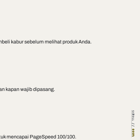
mbeli kabur sebelum melihat produk Anda.
an kapan wajib dipasang.
SCROLL //
000%
untuk mencapai PageSpeed 100/100.