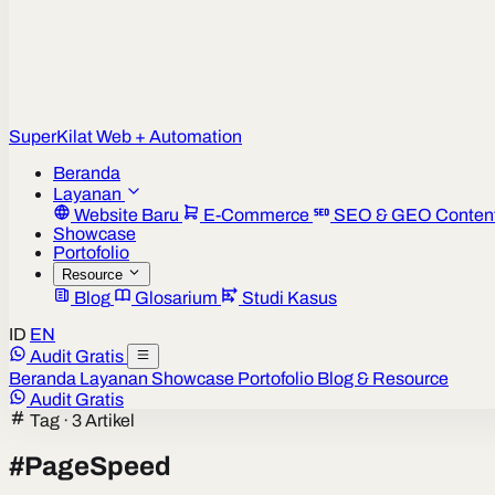
Super
Kilat
Web + Automation
Beranda
Layanan
Website Baru
E-Commerce
SEO & GEO Conten
Showcase
Portofolio
Resource
Blog
Glosarium
Studi Kasus
ID
EN
Audit Gratis
Beranda
Layanan
Showcase
Portofolio
Blog & Resource
Audit Gratis
Tag · 3 Artikel
#
PageSpeed