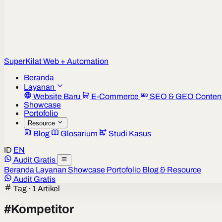
Super
Kilat
Web + Automation
Beranda
Layanan
Website Baru
E-Commerce
SEO & GEO Conten
Showcase
Portofolio
Resource
Blog
Glosarium
Studi Kasus
ID
EN
Audit Gratis
Beranda
Layanan
Showcase
Portofolio
Blog & Resource
Audit Gratis
Tag · 1 Artikel
#
Kompetitor