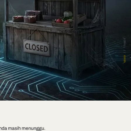
SCROLL //
000%
 Anda masih menunggu.