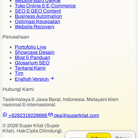
Website Baru UMKM
Toko Online & E-Commerce
SEO & GEO Content
Business Automation
Optimasi Kecepatan
Website Recovery
Perusahaan
Portofolio Live
Showcase Desain
Blog & Panduan
Glosarium SEO
Tentang Kami
Tim
English Version
Hubungi Kami
Tasikmalaya & Jawa Barat, Indonesia. Melayani klien
nasional & internasional.
+6282319228666
oka@superkilat.com
© 2026 Super Kilat (Super
Kilat). Hak Cipta Dilindungi.