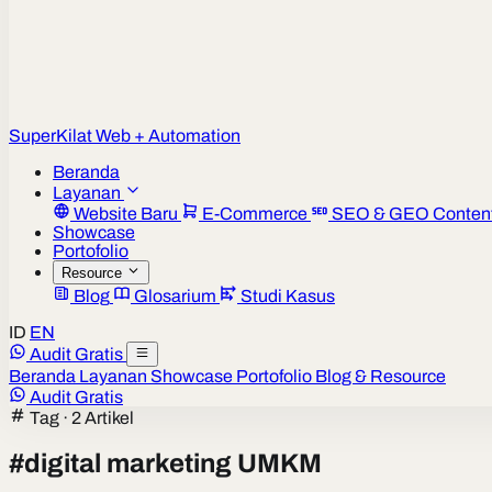
Super
Kilat
Web + Automation
Beranda
Layanan
Website Baru
E-Commerce
SEO & GEO Conten
Showcase
Portofolio
Resource
Blog
Glosarium
Studi Kasus
ID
EN
Audit Gratis
Beranda
Layanan
Showcase
Portofolio
Blog & Resource
Audit Gratis
Tag · 2 Artikel
#
digital marketing UMKM