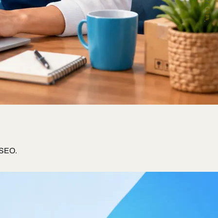
000%
 SEO.