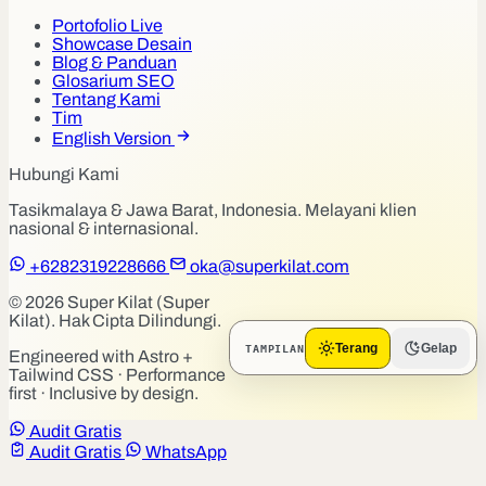
Portofolio Live
Showcase Desain
Blog & Panduan
Glosarium SEO
Tentang Kami
Tim
English Version
Hubungi Kami
Tasikmalaya & Jawa Barat, Indonesia. Melayani klien
nasional & internasional.
+6282319228666
oka@superkilat.com
© 2026 Super Kilat (Super
Kilat). Hak Cipta Dilindungi.
TAMPILAN
Terang
Gelap
Engineered with Astro +
Tailwind CSS · Performance
first · Inclusive by design.
Audit Gratis
Audit Gratis
WhatsApp