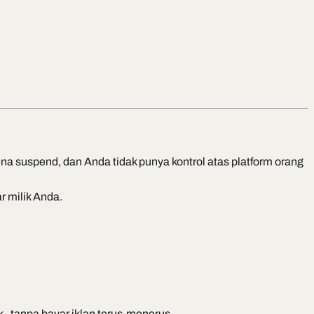
na suspend, dan Anda tidak punya kontrol atas platform orang
r milik Anda.
- tanpa bayar iklan terus-menerus.