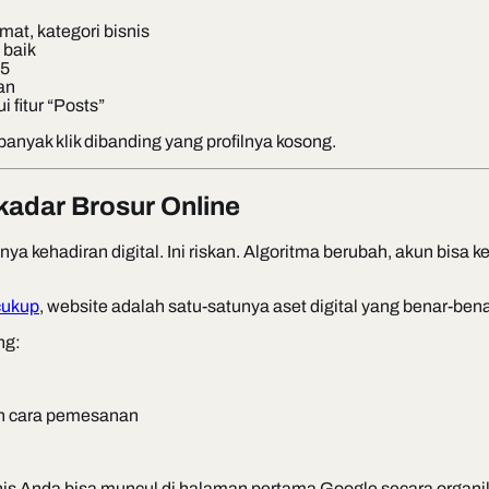
at, kategori bisnis
 baik
 5
an
 fitur “Posts”
banyak klik dibanding yang profilnya kosong.
kadar Brosur Online
ehadiran digital. Ini riskan. Algoritma berubah, akun bisa ke
cukup
, website adalah satu-satunya aset digital yang benar-bena
ng:
an cara pemesanan
nis Anda bisa muncul di halaman pertama Google secara organik 