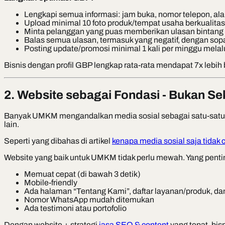
Lengkapi semua informasi: jam buka, nomor telepon, alam
Upload minimal 10 foto produk/tempat usaha berkualitas
Minta pelanggan yang puas memberikan ulasan bintang
Balas semua ulasan, termasuk yang negatif, dengan sop
Posting update/promosi minimal 1 kali per minggu melalui
Bisnis dengan profil GBP lengkap rata-rata mendapat 7x lebih 
2. Website sebagai Fondasi - Bukan Se
Banyak UMKM mengandalkan media sosial sebagai satu-satunya k
lain.
Seperti yang dibahas di artikel
kenapa media sosial saja tidak 
Website yang baik untuk UMKM tidak perlu mewah. Yang penti
Memuat cepat (di bawah 3 detik)
Mobile-friendly
Ada halaman “Tentang Kami”, daftar layanan/produk, d
Nomor WhatsApp mudah ditemukan
Ada testimoni atau portofolio
Dengan website + strategi
jasa SEO & content
yang tepat, bis