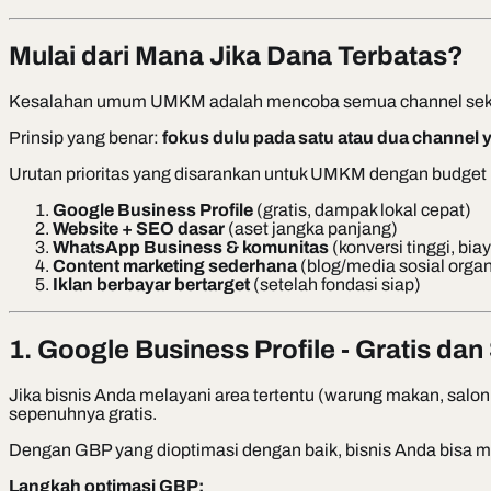
Mulai dari Mana Jika Dana Terbatas?
Kesalahan umum UMKM adalah mencoba semua channel sekaligus 
Prinsip yang benar:
fokus dulu pada satu atau dua channel 
Urutan prioritas yang disarankan untuk UMKM dengan budget
Google Business Profile
(gratis, dampak lokal cepat)
Website + SEO dasar
(aset jangka panjang)
WhatsApp Business & komunitas
(konversi tinggi, biay
Content marketing sederhana
(blog/media sosial organ
Iklan berbayar bertarget
(setelah fondasi siap)
1. Google Business Profile - Gratis da
Jika bisnis Anda melayani area tertentu (warung makan, salon, b
sepenuhnya gratis.
Dengan GBP yang dioptimasi dengan baik, bisnis Anda bisa mun
Langkah optimasi GBP: