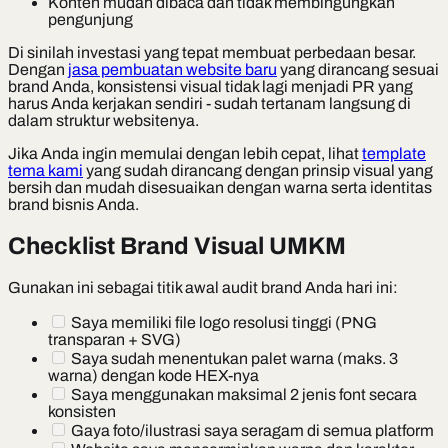
Konten mudah dibaca dan tidak membingungkan
pengunjung
Di sinilah investasi yang tepat membuat perbedaan besar.
Dengan
jasa pembuatan website baru
yang dirancang sesuai
brand Anda, konsistensi visual tidak lagi menjadi PR yang
harus Anda kerjakan sendiri - sudah tertanam langsung di
dalam struktur websitenya.
Jika Anda ingin memulai dengan lebih cepat, lihat
template
tema kami
yang sudah dirancang dengan prinsip visual yang
bersih dan mudah disesuaikan dengan warna serta identitas
brand bisnis Anda.
Checklist Brand Visual UMKM
Gunakan ini sebagai titik awal audit brand Anda hari ini:
Saya memiliki file logo resolusi tinggi (PNG
transparan + SVG)
Saya sudah menentukan palet warna (maks. 3
warna) dengan kode HEX-nya
Saya menggunakan maksimal 2 jenis font secara
konsisten
Gaya foto/ilustrasi saya seragam di semua platform