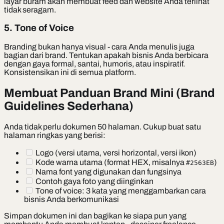
layar buram akan membuat feed dan website Anda terlihat
tidak seragam.
5. Tone of Voice
Branding bukan hanya visual - cara Anda menulis juga
bagian dari brand. Tentukan apakah bisnis Anda berbicara
dengan gaya formal, santai, humoris, atau inspiratif.
Konsistensikan ini di semua platform.
Membuat Panduan Brand Mini (Brand
Guidelines Sederhana)
Anda tidak perlu dokumen 50 halaman. Cukup buat satu
halaman ringkas yang berisi:
Logo (versi utama, versi horizontal, versi ikon)
Kode warna utama (format HEX, misalnya
)
#2563EB
Nama font yang digunakan dan fungsinya
Contoh gaya foto yang diinginkan
Tone of voice: 3 kata yang menggambarkan cara
bisnis Anda berkomunikasi
Simpan dokumen ini dan bagikan ke siapa pun yang