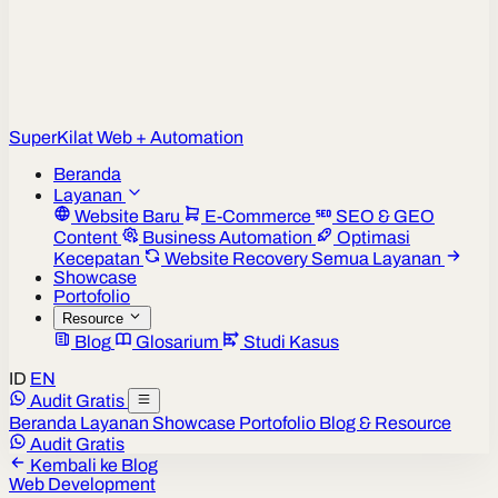
Super
Kilat
Web + Automation
Beranda
Layanan
Website Baru
E-Commerce
SEO & GEO
Content
Business Automation
Optimasi
Kecepatan
Website Recovery
Semua Layanan
Showcase
Portofolio
Resource
Blog
Glosarium
Studi Kasus
ID
EN
Audit Gratis
Beranda
Layanan
Showcase
Portofolio
Blog & Resource
Audit Gratis
Kembali ke Blog
Web Development