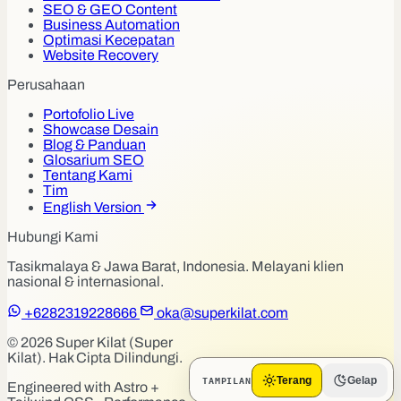
SEO & GEO Content
Business Automation
Optimasi Kecepatan
Website Recovery
Perusahaan
Portofolio Live
Showcase Desain
Blog & Panduan
Glosarium SEO
Tentang Kami
Tim
English Version
Hubungi Kami
Tasikmalaya & Jawa Barat, Indonesia. Melayani klien
nasional & internasional.
+6282319228666
oka@superkilat.com
© 2026 Super Kilat (Super
Kilat). Hak Cipta Dilindungi.
TAMPILAN
Terang
Gelap
Engineered with Astro +