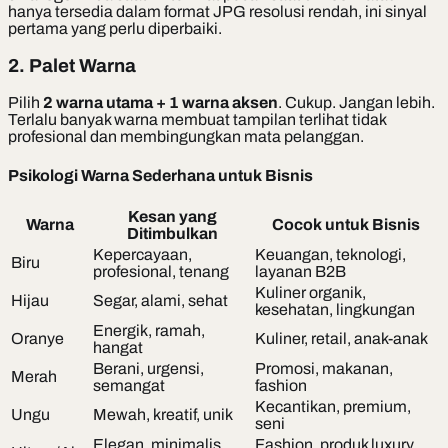
hanya tersedia dalam format JPG resolusi rendah, ini sinyal
pertama yang perlu diperbaiki.
2. Palet Warna
Pilih
2 warna utama + 1 warna aksen
. Cukup. Jangan lebih.
Terlalu banyak warna membuat tampilan terlihat tidak
profesional dan membingungkan mata pelanggan.
Psikologi Warna Sederhana untuk Bisnis
Kesan yang
Warna
Cocok untuk Bisnis
Ditimbulkan
Kepercayaan,
Keuangan, teknologi,
Biru
profesional, tenang
layanan B2B
Kuliner organik,
Hijau
Segar, alami, sehat
kesehatan, lingkungan
Energik, ramah,
Oranye
Kuliner, retail, anak-anak
hangat
Berani, urgensi,
Promosi, makanan,
Merah
semangat
fashion
Kecantikan, premium,
Ungu
Mewah, kreatif, unik
seni
Elegan, minimalis,
Fashion, produk luxury,