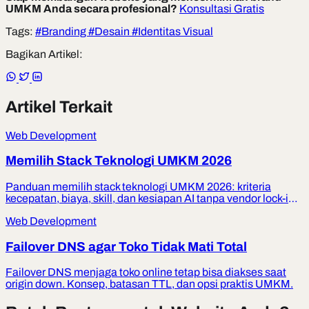
UMKM Anda secara profesional?
Konsultasi Gratis
Tags:
#Branding
#Desain
#Identitas Visual
Bagikan Artikel:
Artikel Terkait
Web Development
Memilih Stack Teknologi UMKM 2026
Panduan memilih stack teknologi UMKM 2026: kriteria
kecepatan, biaya, skill, dan kesiapan AI tanpa vendor lock-in
bodoh.
Web Development
Failover DNS agar Toko Tidak Mati Total
Failover DNS menjaga toko online tetap bisa diakses saat
origin down. Konsep, batasan TTL, dan opsi praktis UMKM.