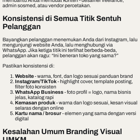
membantu Anda membuat konten - desainer freelance,
admin sosmed, atau vendor percetakan.
Konsistensi di Semua Titik Sentuh
Pelanggan
Bayangkan pelanggan menemukan Anda dari Instagram, lalu
mengunjungi website Anda, lalu menghubungi via
WhatsApp. Jika ketiga titik ini terlihat berbeda-beda,
pelanggan akan ragu: “Ini beneran toko yang sama?”
Pastikan konsistensi di:
Website
- warna, font, dan logo sesuai panduan brand
Instagram/TikTok
- highlight cover, template posting,
filter foto konsisten
WhatsApp Business
- foto profil = logo, nama bisnis
jelas, katalog rapi
Kemasan produk
- warna dan logo sesuai, kesan visual
selaras dengan online
Kartu nama / brosur
- elemen yang sama dengan versi
digital
Kesalahan Umum Branding Visual
UMKM