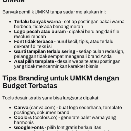
Banyak pemilik UMKM tanpa sadar melakukan ini:
Terlalu banyak warna
- setiap postingan pakai warna
berbeda, tidak ada benang merah
Logo pecah atau buram
- dipakai berulang dari file
resolusi rendah
Font tidak terbaca
- huruf kecil, tipis, atau terlalu
dekoratif di teks isi
Ganti tampilan terlalu sering
- setiap bulan redesign,
pelanggan tidak sempat mengenali brand Anda
Asal pilih template
- desain website atau postingan
yang tidak mencerminkan karakter bisnis
Tips Branding untuk UMKM dengan
Budget Terbatas
Tools desain gratis yang bisa langsung dipakai:
Canva
(canva.com) - buat logo sederhana, template
postingan, dokumen brand
Coolors
(coolors.co) - generate palet warna yang
harmonis
Google Fonts
- pilih font gratis berkualitas