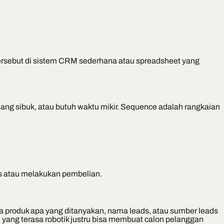
 tersebut di sistem CRM sederhana atau spreadsheet yang
dang sibuk, atau butuh waktu mikir. Sequence adalah rangkaian
ns atau melakukan pembelian.
a produk apa yang ditanyakan, nama leads, atau sumber leads
an yang terasa robotik justru bisa membuat calon pelanggan