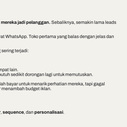
 mereka jadi pelanggan.
Sebaliknya, semakin lama leads
lewat WhatsApp. Toko pertama yang balas dengan jelas dan
sering terjadi:
pat lain.
 butuh sedikit dorongan lagi untuk memutuskan.
dah bayar untuk menarik perhatian mereka, tapi gagal
ar menambah budget iklan.
r
,
sequence
, dan
personalisasi
.