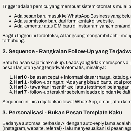
Trigger adalah pemicu yang membuat sistem otomatis mulai b
Ada pesan baru masuk ke WhatsApp Business yang belu
Ada submission baru dari form kontak di website.
Ada komentar atau DM baru di Instagram yang mengandung 
Begitu trigger ini terdeteksi, AI langsung mengambil alih - 
terhubung.
2. Sequence - Rangkaian Follow-Up yang Terjadw
Satu balasan saja tidak cukup. Leads yang tidak merespons di
pesan lanjutan yang terjadwal otomatis, misalnya:
Hari 0
- balasan cepat + informasi dasar (harga, katalog, 
Hari 1
- follow-up ringan: “Ada yang bisa dibantu soal pr
Hari 3
- tawarkan insentif kecil atau testimoni pelanggan 
Hari 7
- follow-up terakhir sebelum leads dipindah ke daft
Sequence ini bisa dijalankan lewat WhatsApp, email, atau ko
3. Personalisasi - Bukan Pesan Template Kaku
Bedanya automasi berbasis AI dengan auto-reply lama adala
(Instagram, website, referral) - lalu menyesuaikan isi pesan a