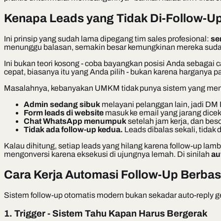
Kenapa Leads yang Tidak Di-Follow-Up
Ini prinsip yang sudah lama dipegang tim sales profesional:
se
menunggu balasan, semakin besar kemungkinan mereka sudah k
Ini bukan teori kosong - coba bayangkan posisi Anda sebagai 
cepat, biasanya itu yang Anda pilih - bukan karena harganya 
Masalahnya, kebanyakan UMKM tidak punya sistem yang men
Admin sedang sibuk
melayani pelanggan lain, jadi DM 
Form leads di website
masuk ke email yang jarang dicek
Chat WhatsApp menumpuk
setelah jam kerja, dan bes
Tidak ada follow-up kedua.
Leads dibalas sekali, tidak
Kalau dihitung, setiap leads yang hilang karena follow-up lam
mengonversi karena eksekusi di ujungnya lemah. Di sinilah
au
Cara Kerja Automasi Follow-Up Berbas
Sistem follow-up otomatis modern bukan sekadar auto-reply g
1. Trigger - Sistem Tahu Kapan Harus Bergerak