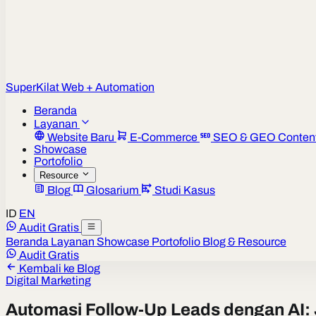
Super
Kilat
Web + Automation
Beranda
Layanan
Website Baru
E-Commerce
SEO & GEO Conten
Showcase
Portofolio
Resource
Blog
Glosarium
Studi Kasus
ID
EN
Audit Gratis
Beranda
Layanan
Showcase
Portofolio
Blog & Resource
Audit Gratis
Kembali ke Blog
Digital Marketing
Automasi Follow-Up Leads dengan AI: