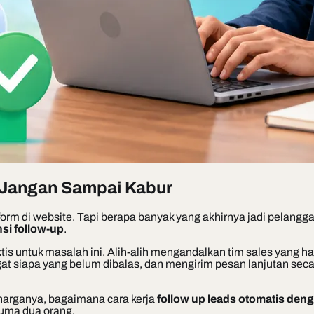
 Jangan Sampai Kabur
dari form di website. Tapi berapa banyak yang akhirnya jadi pel
si follow-up
.
ktis untuk masalah ini. Alih-alih mengandalkan tim sales yang 
gat siapa yang belum dibalas, dan mengirim pesan lanjutan sec
 harganya, bagaimana cara kerja
follow up leads otomatis den
cuma dua orang.