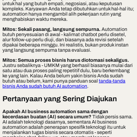
untuk hal yang butuh empati, negosiasi, atau keputusan
kompleks. Karyawan Anda tetap dibutuhkan untuk hal-hal itu;
automation hanya mengambil alih pekerjaan rutin yang
menghabiskan waktu mereka.
Mitos: Sekali pasang, langsung sempurna.
Automation
butuh penyesuaian di awal - kalimat chatbot perlu disetel,
alur follow-up perlu diuji, dan biasanya ada revisi setelah
dipakai beberapa minggu. Ini realistis, bukan produk instan
yang langsung sempurna tanpa evaluasi.
Mitos: Semua proses bisnis harus diotomasi sekaligus.
Justru sebaliknya - UMKM yang berhasil biasanya mulai dari
satu atau dua proses paling repetitif dulu, baru berkembang
ke yang lain. Kalau Anda belum yakin bisnis Anda sudah
butuh atau belum, kami punya panduan soal
tanda-tanda
bisnis Anda sudah butuh AI automation
.
Pertanyaan yang Sering Diajukan
Apakah AI business automation sama dengan
kecerdasan buatan (AI) secara umum?
Tidak persis sama.
AI adalah teknologi dasarnya, sementara AI business
automation adalah penerapan spesifik teknologi itu untuk
menjalankan tugas bisnis secara otomatis - seperti