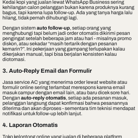
Kedai kopi yang jualan lewat WhatsApp Business sering
kehilangan calon pelanggan bukan karena produknya kurang
bagus, tapi karena lupa follow-up. Ada yang tanya harga lalu
hilang, tidak pernah dihubungi lagi.
Dengan sistem
auto follow-up
, setiap orang yang
menghubungi tapi belum jadi order otomatis dikirimi pesan
pengingat setelah beberapa jam atau hari - misalnya promo
diskon, atau sekadar “masih tertarik dengan pesanan
kemarin?”. Ini pekerjaan yang gampang terlupakan kalau
dikerjakan manual, tapi bisa berjalan konsisten kalau
diotomasi.
3. Auto-Reply Email dan Formulir
Jasa service AC yang menerima order lewat website atau
formulir online sering terlambat merespons karena email
masuk campur dengan email lain, atau baru dicek sore hari.
Dengan
auto-reply otomatis
, setiap ada pesanan masuk,
pelanggan langsung dapat konfirmasi bahwa pesanannya
diterima dan akan diproses - sementara tim teknisi mendapat
notifikasi untuk follow-up lebih lanjut.
4. Laporan Otomatis
Toko kelontong online yang jualan di beberapa platform