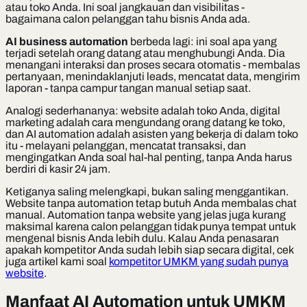
atau toko Anda. Ini soal jangkauan dan visibilitas -
bagaimana calon pelanggan tahu bisnis Anda ada.
AI business automation
berbeda lagi: ini soal apa yang
terjadi
setelah
orang datang atau menghubungi Anda. Dia
menangani interaksi dan proses secara otomatis - membalas
pertanyaan, menindaklanjuti leads, mencatat data, mengirim
laporan - tanpa campur tangan manual setiap saat.
Analogi sederhananya: website adalah toko Anda, digital
marketing adalah cara mengundang orang datang ke toko,
dan AI automation adalah asisten yang bekerja di dalam toko
itu - melayani pelanggan, mencatat transaksi, dan
mengingatkan Anda soal hal-hal penting, tanpa Anda harus
berdiri di kasir 24 jam.
Ketiganya saling melengkapi, bukan saling menggantikan.
Website tanpa automation tetap butuh Anda membalas chat
manual. Automation tanpa website yang jelas juga kurang
maksimal karena calon pelanggan tidak punya tempat untuk
mengenal bisnis Anda lebih dulu. Kalau Anda penasaran
apakah kompetitor Anda sudah lebih siap secara digital, cek
juga artikel kami soal
kompetitor UMKM yang sudah punya
website
.
Manfaat AI Automation untuk UMKM