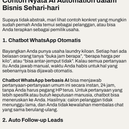
Contoh Nyata AI Automation dalam
Bisnis Sehari-hari
Supaya tidak abstrak, mari lihat contoh konkret yang mungkin
sudah pernah Anda temui sebagai pelanggan, atau bisa
Anda terapkan sebagai pemilik usaha.
1. Chatbot WhatsApp Otomatis
Bayangkan Anda punya usaha laundry kiloan. Setiap hari ada
belasan orang tanya “buka jam berapa”, “berapa harga per
kilo”, atau “bisa antar-jemput tidak”. Kalau semua pertanyaan
itu Anda jawab manual, waktu Anda habis untuk hal yang
sebenarnya bisa dijawab otomatis.
Chatbot WhatsApp berbasis AI
bisa menjawab
pertanyaan-pertanyaan umum ini secara instan, 24 jam,
tanpa Anda harus pegang HP terus. Untuk pertanyaan yang
lebih spesifik atau butuh keputusan manusia, chatbot bisa
meneruskan ke Anda. Hasilnya: calon pelanggan tidak
menunggu lama, dan Anda tidak kewalahan membalas chat
yang sama berulang-ulang.
2. Auto Follow-up Leads