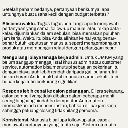
Setelah paham bedanya, pertanyaan berikutnya: apa
untungnya buat usaha kecil dengan budget terbatas?
Efisiensi waktu.
Tugas-tugas berulang seperti menjawab
pertanyaan yang sama, follow-up manual, atau rekap data -
kalau dijumlahkan dalam sebulan, bisa memakan puluhan
jam kerja. Waktu itu bisa Anda alihkan ke hal yang benar-
benar butuh keputusan manusia, seperti mengembangkan
produk atau membangun relasi dengan pelanggan besar.
Mengurangi biaya tenaga kerja admin.
Untuk UMKM yang
belum sanggup menggaji staf khusus admin atau customer
service, automation bisa menutupi sebagian pekerjaan itu
dengan biaya jauh lebih rendah daripada gaji bulanan. Ini
bukan berarti Anda tidak butuh manusia sama sekali - tapi
beban kerja rutin berkurang signifikan.
Respons lebih cepat ke calon pelanggan.
Di era sekarang,
calon pembeli yang tidak dibalas dalam beberapa menit
sering langsung pindah ke kompetitor. Automation
memastikan ada respons instan, bahkan di luar jam kerja,
sehingga peluang closing tidak hilang percuma.
Konsistensi.
Manusia bisa lupa follow-up atau capek
menjawab pertanyaan yang itu-itu saja. Sistem otomatis