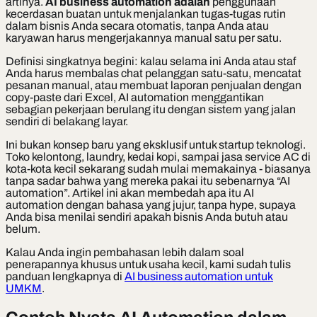
artinya.
AI business automation adalah
penggunaan
kecerdasan buatan untuk menjalankan tugas-tugas rutin
dalam bisnis Anda secara otomatis, tanpa Anda atau
karyawan harus mengerjakannya manual satu per satu.
Definisi singkatnya begini: kalau selama ini Anda atau staf
Anda harus membalas chat pelanggan satu-satu, mencatat
pesanan manual, atau membuat laporan penjualan dengan
copy-paste dari Excel, AI automation menggantikan
sebagian pekerjaan berulang itu dengan sistem yang jalan
sendiri di belakang layar.
Ini bukan konsep baru yang eksklusif untuk startup teknologi.
Toko kelontong, laundry, kedai kopi, sampai jasa service AC di
kota-kota kecil sekarang sudah mulai memakainya - biasanya
tanpa sadar bahwa yang mereka pakai itu sebenarnya “AI
automation”. Artikel ini akan membedah apa itu AI
automation dengan bahasa yang jujur, tanpa hype, supaya
Anda bisa menilai sendiri apakah bisnis Anda butuh atau
belum.
Kalau Anda ingin pembahasan lebih dalam soal
penerapannya khusus untuk usaha kecil, kami sudah tulis
panduan lengkapnya di
AI business automation untuk
UMKM
.