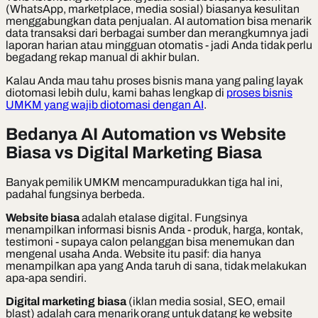
(WhatsApp, marketplace, media sosial) biasanya kesulitan
menggabungkan data penjualan. AI automation bisa menarik
data transaksi dari berbagai sumber dan merangkumnya jadi
laporan harian atau mingguan otomatis - jadi Anda tidak perlu
begadang rekap manual di akhir bulan.
Kalau Anda mau tahu proses bisnis mana yang paling layak
diotomasi lebih dulu, kami bahas lengkap di
proses bisnis
UMKM yang wajib diotomasi dengan AI
.
Bedanya AI Automation vs Website
Biasa vs Digital Marketing Biasa
Banyak pemilik UMKM mencampuradukkan tiga hal ini,
padahal fungsinya berbeda.
Website biasa
adalah etalase digital. Fungsinya
menampilkan informasi bisnis Anda - produk, harga, kontak,
testimoni - supaya calon pelanggan bisa menemukan dan
mengenal usaha Anda. Website itu pasif: dia hanya
menampilkan apa yang Anda taruh di sana, tidak melakukan
apa-apa sendiri.
Digital marketing biasa
(iklan media sosial, SEO, email
blast) adalah cara menarik orang untuk datang ke website