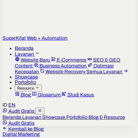
Super
Kilat
Web + Automation
Beranda
Layanan
Website Baru
E-Commerce
SEO & GEO
Content
Business Automation
Optimasi
Kecepatan
Website Recovery
Semua Layanan
Showcase
Portofolio
Resource
Blog
Glosarium
Studi Kasus
ID
EN
Audit Gratis
Beranda
Layanan
Showcase
Portofolio
Blog & Resource
Audit Gratis
Kembali ke Blog
Digital Marketing