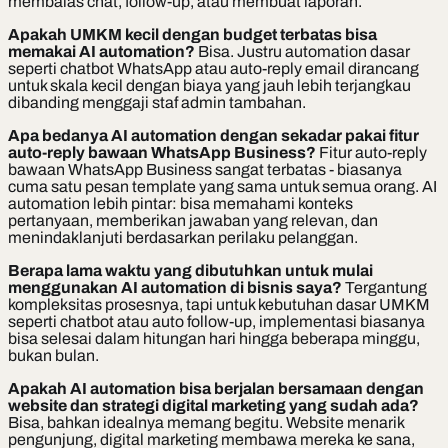
membalas chat, follow-up, atau membuat laporan.
Apakah UMKM kecil dengan budget terbatas bisa
memakai AI automation?
Bisa. Justru automation dasar
seperti chatbot WhatsApp atau auto-reply email dirancang
untuk skala kecil dengan biaya yang jauh lebih terjangkau
dibanding menggaji staf admin tambahan.
Apa bedanya AI automation dengan sekadar pakai fitur
auto-reply bawaan WhatsApp Business?
Fitur auto-reply
bawaan WhatsApp Business sangat terbatas - biasanya
cuma satu pesan template yang sama untuk semua orang. AI
automation lebih pintar: bisa memahami konteks
pertanyaan, memberikan jawaban yang relevan, dan
menindaklanjuti berdasarkan perilaku pelanggan.
Berapa lama waktu yang dibutuhkan untuk mulai
menggunakan AI automation di bisnis saya?
Tergantung
kompleksitas prosesnya, tapi untuk kebutuhan dasar UMKM
seperti chatbot atau auto follow-up, implementasi biasanya
bisa selesai dalam hitungan hari hingga beberapa minggu,
bukan bulan.
Apakah AI automation bisa berjalan bersamaan dengan
website dan strategi digital marketing yang sudah ada?
Bisa, bahkan idealnya memang begitu. Website menarik
pengunjung, digital marketing membawa mereka ke sana,