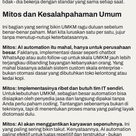
tidak - dia bekerja dengan standar yang sama setiap saat.
Mitos dan Kesalahpahaman Umum
Ini bagian yang sering bikin UMKM ragu duluan sebelum
benar-benar paham. Mari kita luruskan satu per satu, jujur
tanpa menutup-nutupi keterbatasannya.
Mitos: AI automation itu mahal, hanya untuk perusahaan
besar.
Faktanya, implementasi dasar seperti chatbot
WhatsApp atau auto follow-up untuk skala UMKM jauh lebih
terjangkau dibanding bayangan kebanyakan orang. Yang
mahal biasanya adalah sistem custom skala enterprise -
bukan otomasi dasar yang dibutuhkan toko kelontong atau
kedai kopi.
Mitos: Implementasinya ribet dan butuh tim IT sendiri.
Untuk kebutuhan UMKM, sebagian besar automation bisa
disiapkan oleh penyedia jasa dan langsung dipakai tanpa
Anda perlu paham coding. Tantangan sebenarnya bukan di
teknisnya, tapi di menentukan proses mana yang paling layak
diotomasi dulu.
Mitos: AI akan menggantikan karyawan sepenuhnya.
Ini
yang paling sering bikin takut. Kenyataannya, AI automation
paling efektif untuk tugas repetitif dan terstruktur - bukan