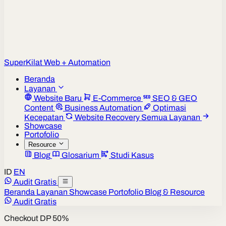
Super
Kilat
Web + Automation
Beranda
Layanan
Website Baru
E-Commerce
SEO & GEO
Content
Business Automation
Optimasi
Kecepatan
Website Recovery
Semua Layanan
Showcase
Portofolio
Resource
Blog
Glosarium
Studi Kasus
ID
EN
Audit Gratis
Beranda
Layanan
Showcase
Portofolio
Blog & Resource
Audit Gratis
Checkout DP 50%