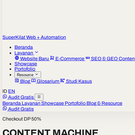
Super
Kilat
Web + Automation
Beranda
Layanan
Website Baru
E-Commerce
SEO & GEO Conten
Showcase
Portofolio
Resource
Blog
Glosarium
Studi Kasus
ID
EN
Audit Gratis
Beranda
Layanan
Showcase
Portofolio
Blog & Resource
Audit Gratis
Checkout DP 50%
CONTENT MACHINE