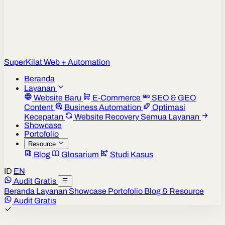
Super
Kilat
Web + Automation
Beranda
Layanan
Website Baru
E-Commerce
SEO & GEO
Content
Business Automation
Optimasi
Kecepatan
Website Recovery
Semua Layanan
Showcase
Portofolio
Resource
Blog
Glosarium
Studi Kasus
ID
EN
Audit Gratis
Beranda
Layanan
Showcase
Portofolio
Blog & Resource
Audit Gratis